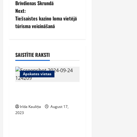
Brīvdienas Skrundā
o
Next:
Tiešsaistes kazino loma vietējā
s
tūrisma veicināšanā
t
n
SAISTĪTIE RAKSTI
a
v
Apskates vietas
i
Pamestā spoku pilsēta
g
Skrunda-1
Irīda Kauliņa
August 17,
a
2023
Apskates vietas
t
“Aktīvas līdzdalības