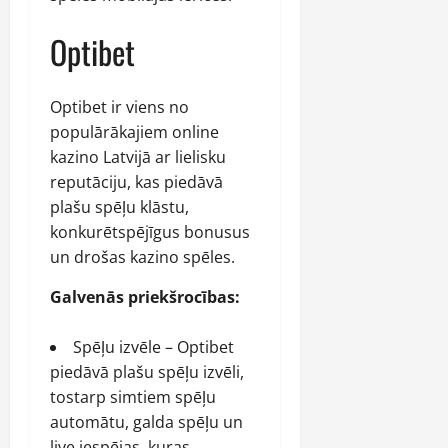
Optibet
Optibet ir viens no
populārākajiem online
kazino Latvijā ar lielisku
reputāciju, kas piedāvā
plašu spēļu klāstu,
konkurētspējīgus bonusus
un drošas kazino spēles.
Galvenās priekšrocības:
Spēļu izvēle – Optibet
piedāvā plašu spēļu izvēli,
tostarp simtiem spēļu
automātu, galda spēļu un
live iespējas, kuras