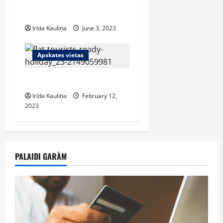
i
veicināšana dažādu kultūru
jauniešu vidū”
o
Irīda Kauliņa
June 3, 2023
n
Apskates vietas
Skrunda. Tūrisma ceļvedis
Irīda Kauliņa
February 12,
2023
PALAIDI GARĀM