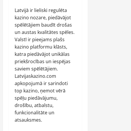
Latvijā ir lieliski regulēta
kazino nozare, piedāvājot
spēlētājiem baudīt drošas
un austas kvalitātes spēles.
Valstī ir pieejams plašs
kazino platformu klāsts,
katra piedāvājot unikālas
priekšrocības un iespējas
saviem spēlētājiem.
Latvijaskazino.com
apkopojumā ir sarindoti
top kazino, ņemot vērā
spēļu piedāvājumu,
drošību, atbalstu,
funkcionalitāte un
atsauksmes.