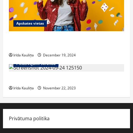
Apskates vietas
Labākie Latvijas tiešsaistes kazino –
Latvijaskazino.com novērtējums
Irīda Kauliņa
December 19, 2024
Piedzīvojumi Skrundā
Brīvdienas Skrundā
Irīda Kauliņa
November 22, 2023
Privātuma politika