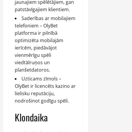
jaunajiem spēlētājiem, gan
patstāvīgajiem klientiem.
Saderības ar mobilajiem
telefoniem – OlyBet
platforma ir pilnībā
optimizēta mobilajām
ierīcēm, piedāvājot
vienmērīgu spēli
viedtālruņos un
planšetdatoros.
Uzticams zīmols –
OlyBet ir licencēts kazino ar
lielisku reputāciju,
nodrošinot godīgu spēli.
Klondaika